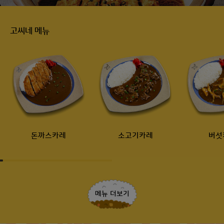
고씨네 메뉴
돈까스카레
소고기카레
버섯
메뉴 더보기