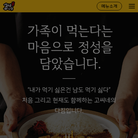
고씨네
메뉴소개