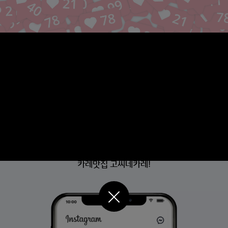
리뷰가 증명하는
카레맛집 고씨네카레!